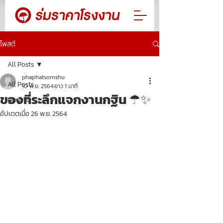
โพสต์
All Posts
phaphatsornshu
All Posts
10 พ.ย. 2564
ยาว 1 นาที
ของที่ระลึกแจกงานกฐิน ☂✨
บทความ
อัปเดตเมื่อ
26 พ.ย. 2564