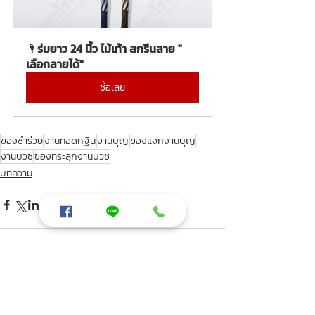
🌂ร่มยาว 24 นิ้ว ไม้เท้า สกรีนลาย " 
เลือกลายได้"
ซื้อเลย
ของชำร่วย
งานทอดกฐิน
งานบุญ
ของแจกงานบุญ
งานบวช
ของทีระลุกงานบวช
บทความ
โพสต์ล่าสุด
ดูทั้งหมด