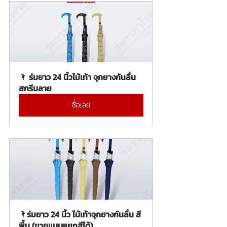
🌂 ร่มยาว 24 นิ้วไม้เท้า จุกยางกันลื่น 
สกรีนลาย
ซื้อเลย
🌂ร่มยาว 24 นิ้ว ไม้เท้าจุกยางกันลื่น สี
พื้น (ขายแบบแยกสีได้)