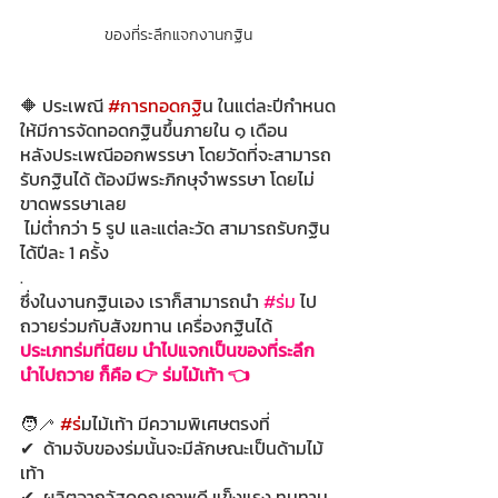
ของที่ระลึกแจกงานกฐิน
🔶 ประเพณี 
#การทอดกฐ
ิน ในแต่ละปีกำหนด
ให้มีการจัดทอดกฐินขึ้นภายใน ๑ เดือน 
หลังประเพณีออกพรรษา โดยวัดที่จะสามารถ
รับกฐินได้ ต้องมีพระภิกษุจำพรรษา โดยไม่
ขาดพรรษาเลย
 ไม่ต่ำกว่า 5 รูป และแต่ละวัด สามารถรับกฐิน
ได้ปีละ 1 ครั้ง
.
ซึ่งในงานกฐินเอง เราก็สามารถนำ
#ร
่ม
 ไป
ถวายร่วมกับสังฆทาน เครื่องกฐินได้ 
ประเภทร่มที่นิยม นำไปแจกเป็นของที่ระลึก 
นำไปถวาย ก็คือ 👉 ร่มไม้เท้า 👈
🧑‍🦯 
#ร
่มไม้เท้า มีความพิเศษตรงที่
✔  ด้ามจับของร่มนั้นจะมีลักษณะเป็นด้ามไม้
เท้า
✔  ผลิตจากวัสดุคุณภาพดี แข็งแรง ทนทาน