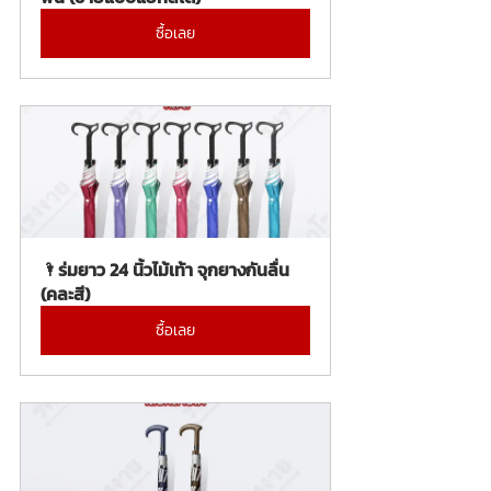
ซื้อเลย
🌂ร่มยาว 24 นิ้วไม้เท้า จุกยางกันลื่น 
(คละสี)
ซื้อเลย