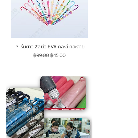
🌂 ร่มยาว 22 นิ้ว EVA คละสี คละลาย
ราคาปกติ
ราคาขายลด
฿99.00
฿45.00
โปรโมชั่น
โปรโมชั่น