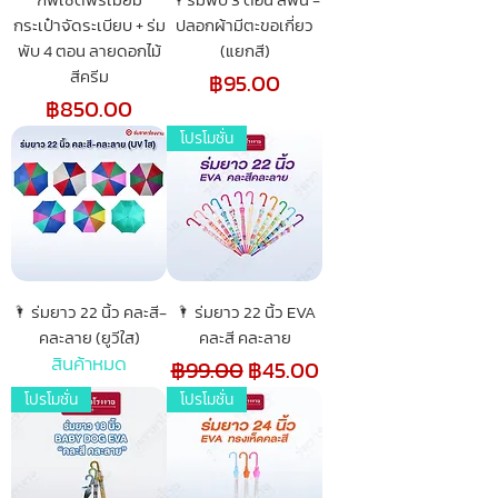
กระเป๋าจัดระเบียบ + ร่ม
ปลอกผ้ามีตะขอเกี่ยว
พับ 4 ตอน ลายดอกไม้
(แยกสี)
สีครีม
ราคา
฿95.00
ราคา
฿850.00
โปรโมชั่น
🌂 ร่มยาว 22 นิ้ว คละสี-
🌂 ร่มยาว 22 นิ้ว EVA
คละลาย (ยูวีใส)
คละสี คละลาย
สินค้าหมด
ราคาปกติ
ราคาขายลด
฿99.00
฿45.00
โปรโมชั่น
โปรโมชั่น