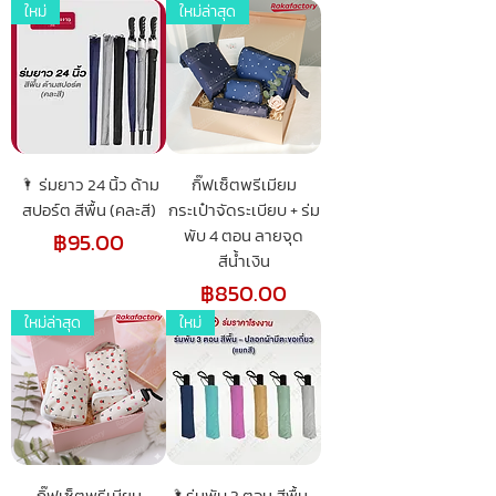
ใหม่
ใหม่ล่าสุด
🌂 ร่มยาว 24 นิ้ว ด้าม
กิ๊ฟเซ็ตพรีเมียม
สปอร์ต สีพื้น (คละสี)
กระเป๋าจัดระเบียบ + ร่ม
พับ 4 ตอน ลายจุด
ราคา
฿95.00
สีน้ำเงิน
ราคา
฿850.00
ใหม่ล่าสุด
ใหม่
กิ๊ฟเซ็ตพรีเมียม
🌂ร่มพับ 3 ตอน สีพื้น -