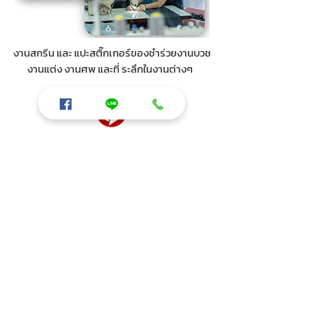
🌂ร่ม 18 นิ้ว SET A “ สกรีนลายกุ้นลูกไม้
🌂ร่ม 18 นิ้ว SET C “ สกรีนลายกุ้นลูกไม้
🌂 ร่มยาว 24 นิ้ว EVA ทรงเห็ดใส คละสี
🌂ร่มยาว18นิ้ว BABY DOG EVA (คละสี
🌂ร่มยาว 18 นิ้ว กุ๊นลูกไม้ คละลายคละสี
🌂 ร่ม 18 นิ้ว ลายจุด SET B " คละสี กุ้น
🌂 ร่มยาว 24 นิ้ว ลายหยดน้ำ "ผ้าพิมพ์
🌂 ร่มยาว 24 นิ้ว เซ็ท B ลาย จุด+เส้น
🌂 ร่มยาว 22 นิ้ว ทรงเลดี้ " UV ใส "
🌂 ร่มยาว 24 นิ้ว เซ็ท A (คละลาย)
(คละสี ยูวีเงิน)
คละลาย)
ลูกไม้ "
ลาย"
“
“
ราคาปกติ
ราคาปกติ
ราคา
ราคา
ราคาขายลด
ราคาขายลด
฿250.00
฿99.00
฿110.00
฿55.00
฿45.00
฿99.00
ราคาปกติ
ราคาปกติ
ราคา
ราคา
ราคา
ราคา
ราคาขายลด
ราคาขายลด
฿200.00
฿99.00
฿110.00
฿110.00
฿110.00
฿65.00
฿45.00
฿79.00
งานสกรีน และ แปะสติ๊กเกอร์ของชำร่วยงานบวช
งานแต่ง งานศพ และที่ ระลึกในงานต่างๆ
มีบริการอะไรบ้าง❓
● รับสกรีน
● แปะสติกเกอร์
● ออกแบบฟรี
👉 เราเป็นโรงงานผลิตร่มในไทย เป็นโรงงานผลิตร่มชั้น
นำที่มีคุณภาพได้มาตรฐานสากล เราขายส่งร่มแบบ
ต่างๆ มีร่มในสต็อกพร้อมส่งให้กับลูกค้า พร้อมรองรับ
ความต้องการของลูกค้าได้ตลอดเวลา
✅ เพราะ เราผลิตร่มด้วยตนเอง ทำให้สามารถควบคุม
คุณภาพ ควบคุมเวลาในการผลิตได้ ทำให้ส่งสินค้าได้ทัน