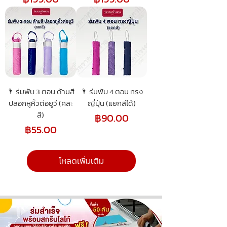
🌂 ร่มพับ 3 ตอน ด้ามสี
🌂 ร่มพับ 4 ตอน ทรง
ปลอกหูหิ้วต่อยูวี (คละ
ญี่ปุ่น (แยกสีได้)
สี)
ราคา
฿90.00
ราคา
฿55.00
โหลดเพิ่มเติม