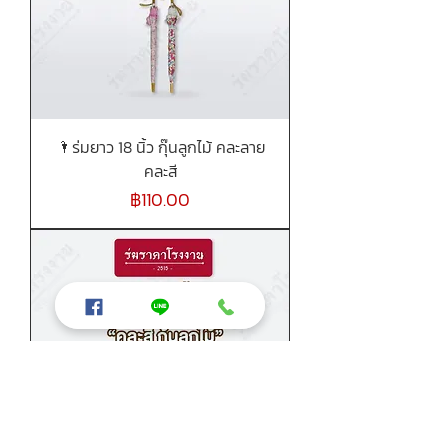
🌂ร่มยาว 18 นิ้ว กุ๊นลูกไม้ คละลาย
คละสี
ราคา
฿110.00