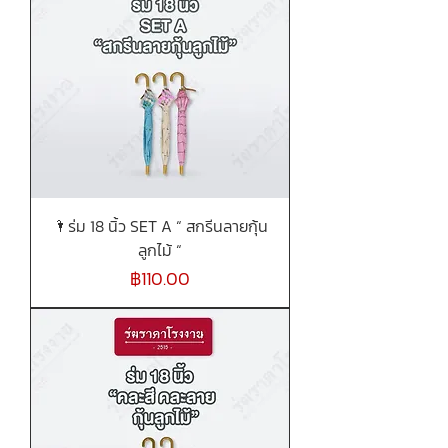
🌂ร่ม 18 นิ้ว SET A “ สกรีนลายกุ้น
ลูกไม้ “
ราคา
฿110.00