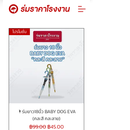
โปรโมชั่น
🌂ร่มยาว18นิ้ว BABY DOG EVA
(คละสี คละลาย)
ราคาปกติ
ราคาขายลด
฿99.00
฿45.00