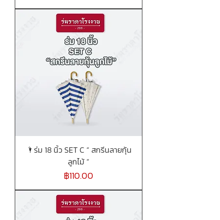
🌂ร่ม 18 นิ้ว SET C “ สกรีนลายกุ้น
ลูกไม้ “
ราคา
฿110.00