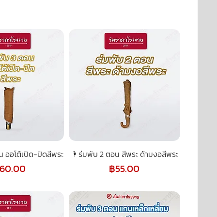
น ออโต้เปิด-ปิดสีพระ
🌂ร่มพับ 2 ตอน สีพระ ด้ามงอสีพระ
คา
ราคา
160.00
฿55.00