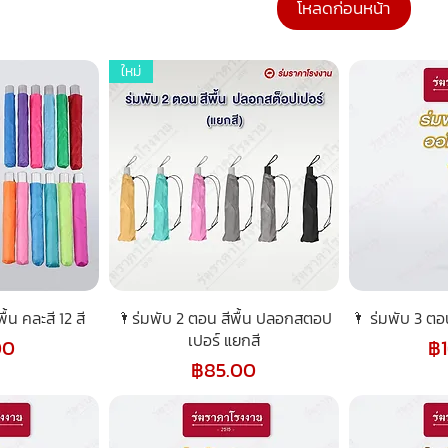
โหลดก่อนหน้า
ใหม่
้น คละสี 12 สี
🌂ร่มพับ 2 ตอน สีพื้น ปลอกสตอป
🌂 ร่มพับ 3 ตอ
เปอร์ แยกสี
รา
00
฿
ราคา
฿85.00