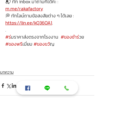
📬 ทัก inbox มาถามก็ได้ค่ะ : 
m.me/rakafactory
💭 ทักไลน์ถามข้อสงสัยต่าง ๆ ได้เลย : 
https://lin.ee/kQ36OA1
.
.
#ร
่มราคาส่งตรงจากโรงงาน  
#ของชำร
่วย 
#ของพร
ีเมี่ยม 
#ของขว
ัญ
บทความ
โพสต์ล่าสุด
ดูทั้งหมด