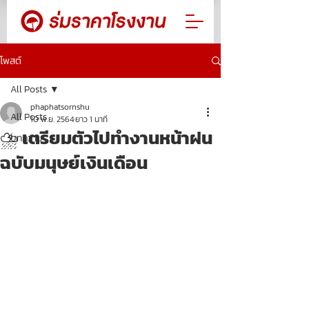
โพสต์
All Posts
phaphatsornshu
All Posts
10 พ.ย. 2564
ยาว 1 นาที
⛈ เตรียมตัวไปทำงานหน้าฝน
บทความ
ฉบับมนุษย์เงินเดือน