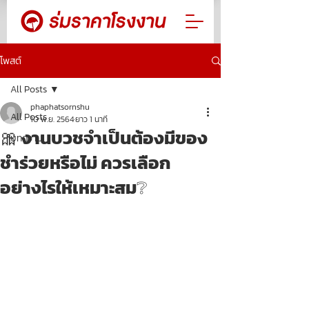
โพสต์
All Posts
phaphatsornshu
All Posts
10 พ.ย. 2564
ยาว 1 นาที
🎀 งานบวชจำเป็นต้องมีของ
บทความ
ชำร่วยหรือไม่ ควรเลือก
อย่างไรให้เหมาะสม❔