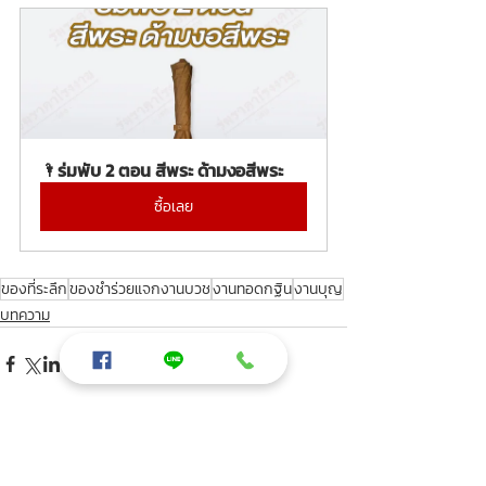
🌂ร่มพับ 2 ตอน สีพระ ด้ามงอสีพระ
ซื้อเลย
ของที่ระลึก
ของชำร่วยแจกงานบวช
งานทอดกฐิน
งานบุญ
บทความ