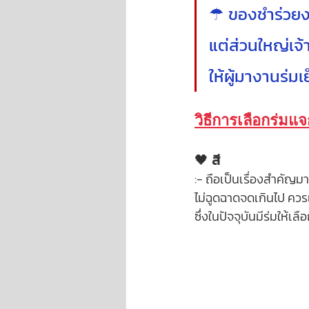
☂ ของชำร่วยง
แต่ส่วนใหญ่เจ้
ให้ผู้มางานร่มเ
วิธีการเลือกร่ม
🖤
 สี
:- ถือเป็นเรื่องสำคัญ
ไม่ฉูดฉาดจดเกินไป ควรเ
ซึ่งในปัจจุบันมีร่มใ