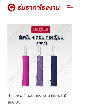
🌂 ร่มพับ 4 ตอน ทรงญี่ปุ่น (แยกสีได้)
ราคา
฿90.00