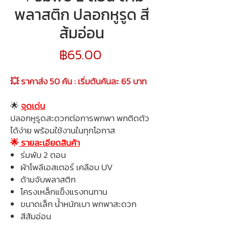
พลาสติก ปลอกหูรูด สี
ส้มอ่อน
ราคา
฿65.00
💥 ราคาส่ง 50 คัน : เริ่มต้นคันละ 65 บาท
🌟
จุดเด่น
ปลอกหูรูดสะดวกต่อการพกพา พกติดตัว
ได้ง่าย พร้อมใช้งานในทุกโอกาส
🌟
รายละเอียดสินค้า
ร่มพับ 2 ตอน
ผ้าโพลีเอสเตอร์ เคลือบ UV
ด้ามจับพลาสติก
โครงเหล็กแข็งแรงทนทาน
ขนาดเล็ก น้ำหนักเบา พกพาสะดวก
สีส้มอ่อน