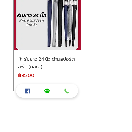
🌂 ร่มยาว 24 นิ้ว ด้ามสปอร์ต
กิ๊ฟเซ็ตพรีเมียม กระเป๋า
สีพื้น (คละสี)
ระเบียบ + ร่มพับ 4 ตอ
จุด สีน้ำเงิน
ราคา
฿95.00
ราคา
฿850.00