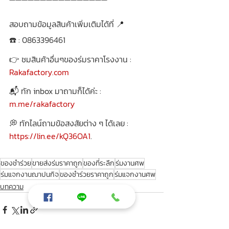
สอบถามข้อมูลสินค้าเพิ่มเติมได้ที่ 📍
☎️ : 0863396461
👉 ชมสินค้าอื่นๆของร่มราคาโรงงาน : 
Rakafactory.com
📬 ทัก inbox มาถามก็ได้ค่ะ : 
m.me/rakafactory
💭 ทักไลน์ถามข้อสงสัยต่าง ๆ ได้เลย : 
https://lin.ee/kQ36OA1
.
ของชำร่วย
ขายส่งร่มราคาถูก
ของที่ระลึก
ร่มงานศพ
ร่มแจกงานฌาปนกิจ
ของชำร่วยราคาถูก
ร่มแจกงานศพ
บทความ