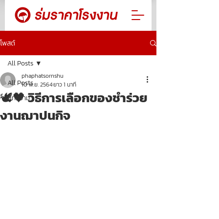
โพสต์
All Posts
phaphatsornshu
All Posts
10 พ.ย. 2564
ยาว 1 นาที
🕊🖤 วิธีการเลือกของชำร่วย
บทความ
งานฌาปนกิจ