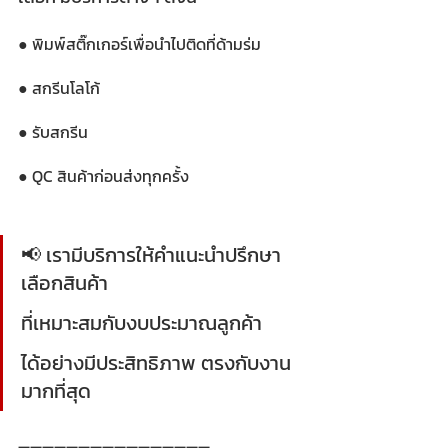
● พิมพ์สติ๊กเกอร์เพื่อนำไปติดที่ด้ามร่ม
● สกรีนโลโก้
● รับสกรีน
● QC สินค้าก่อนส่งทุกครั้ง
📢 เรามีบริการให้คำแนะนำปรึกษา 
เลือกสินค้า
ที่เหมาะสมกับงบประมาณลูกค้า 
ได้อย่างมีประสิทธิภาพ ตรงกับงาน
มากที่สุด
➖➖➖➖➖➖➖➖➖➖➖➖➖➖➖➖