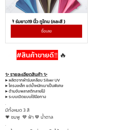
🌂ร่มยาว19 นิ้ว ทูโทน (คละสี )
ซื้อเลย
 🔥  
#ส
ินค้าขายดี‼
 🔥
✨ รายละเอียดสินค้า ✨
▶ ผลิตจากผ้าร่มเคลือบ Silver UV
▶ โครงเหล็ก แต่น้ำหนักเบาเป็นพิเศษ 
▶ ด้ามจับพลาสติกลายไม้
▶ ระบบเปิดแบบใช้มือกาง
.
มีทั้งหมด 3 สี
💗 ชมพู  💙 ฟ้า 🤎 น้ำตาล
.