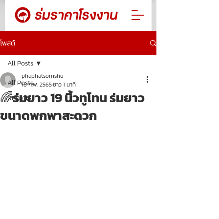
โพสต์
All Posts
phaphatsornshu
All Posts
18 ก.พ. 2565
ยาว 1 นาที
🌈ร่มยาว 19 นิ้วทูโทน ร่มยาว
บทความ
ขนาดพกพาสะดวก