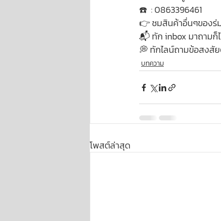
☎️  : 0863396461
👉 ชมสินค้าอื่นๆของร่
📬 ทัก inbox มาถามก็ได้
💭 ทักไลน์ถามข้อสงสัยต่
บทความ
โพสต์ล่าสุด