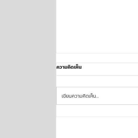
ความคิดเห็น
เขียนความคิดเห็น…
เลือกสีร่มสนามยังไง❓ ให้เข้ากับ
สไตล์ธุรกิจของคุณ ⛱