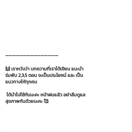
➖➖➖➖➖➖➖➖➖➖➖➖➖➖➖
🙌 เราหวังว่า บทความที่เราได้เขียน แนะนำ 
ร่มพับ 2,3,5 ตอน จะเป็นประโยชน์ และ เป็น
แนวทางให้ทุกคน
 ได้นำไปใช้กันนะคะ หน้าฝนแล้ว อย่าลืมดูแล
สุขภาพกันด้วยนะคะ 🥰
.