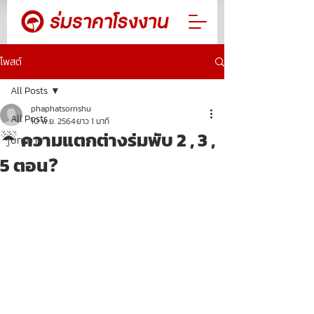
โพสต์
All Posts
phaphatsornshu
All Posts
10 พ.ย. 2564
ยาว 1 นาที
☔ ความแตกต่างร่มพับ 2 , 3 ,
บทความ
5 ตอน❓